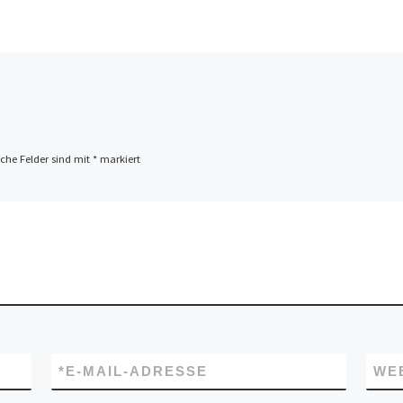
iche Felder sind mit
*
markiert
*
E-MAIL-ADRESSE
WE