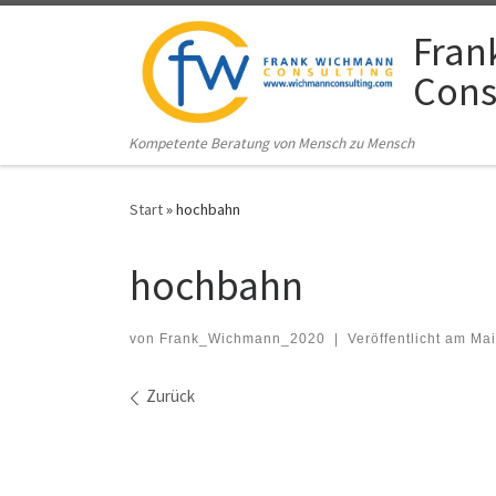
Zum Inhalt springen
Fran
Cons
Kompetente Beratung von Mensch zu Mensch
Start
»
hochbahn
hochbahn
von
Frank_Wichmann_2020
|
Veröffentlicht am
Mai
Bilder Navigation
Zurück