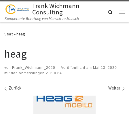
Frank Wichmann
Zum Inhalt springen
Consulting
Search
Me
Kompetente Beratung von Mensch zu Mensch
Start
»
heag
heag
von
Frank_Wichmann_2020
|
Veröffentlicht am
Mai 13, 2020
-
mit den Abmessungen
216 × 64
Bilder Navigation
Zurück
Weiter