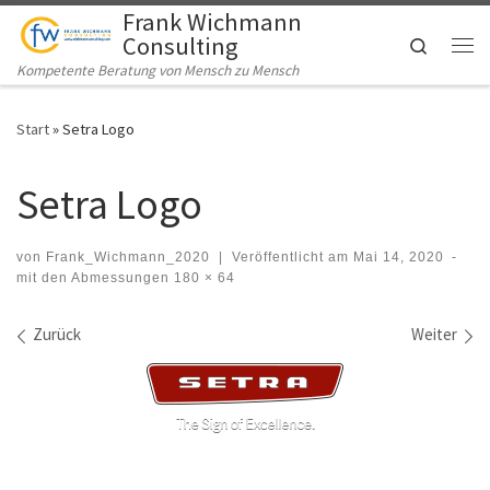
Frank Wichmann
Zum Inhalt springen
Consulting
Search
Me
Kompetente Beratung von Mensch zu Mensch
Start
»
Setra Logo
Setra Logo
von
Frank_Wichmann_2020
|
Veröffentlicht am
Mai 14, 2020
-
mit den Abmessungen
180 × 64
Bilder Navigation
Zurück
Weiter