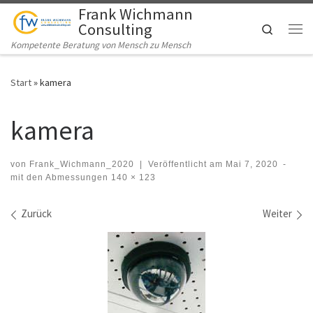
Frank Wichmann
Zum Inhalt springen
Consulting
Search
Me
Kompetente Beratung von Mensch zu Mensch
Start
»
kamera
kamera
von
Frank_Wichmann_2020
|
Veröffentlicht am
Mai 7, 2020
-
mit den Abmessungen
140 × 123
Bilder Navigation
Zurück
Weiter