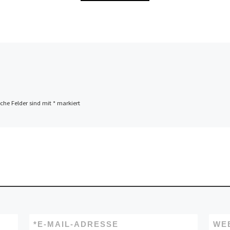
iche Felder sind mit
*
markiert
*
E-MAIL-ADRESSE
WE