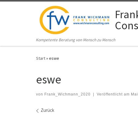
Zum Inhalt springen
Fran
Cons
Kompetente Beratung von Mensch zu Mensch
Start
»
eswe
eswe
von
Frank_Wichmann_2020
|
Veröffentlicht am
Mai
Bilder Navigation
Zurück