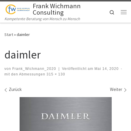
Frank Wichmann
Zum Inhalt springen
Consulting
Search
Me
Kompetente Beratung von Mensch zu Mensch
Start
»
daimler
daimler
von
Frank_Wichmann_2020
|
Veröffentlicht am
Mai 14, 2020
-
mit den Abmessungen
315 × 130
Bilder Navigation
Zurück
Weiter