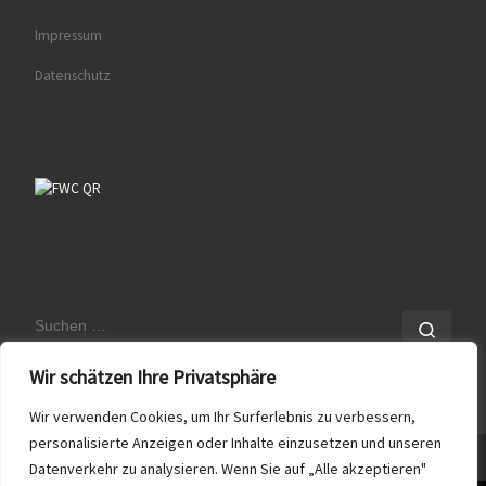
Impressum
Datenschutz
SUCHE
Such
Wir schätzen Ihre Privatsphäre
Wir verwenden Cookies, um Ihr Surferlebnis zu verbessern,
personalisierte Anzeigen oder Inhalte einzusetzen und unseren
Datenverkehr zu analysieren. Wenn Sie auf „Alle akzeptieren"
© 2026
Frank Wichmann Consulting
– Alle Rechte vorbehalten