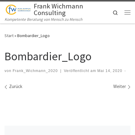
Frank Wichmann
Zum Inhalt springen
Consulting
Search
Me
Kompetente Beratung von Mensch zu Mensch
Start
»
Bombardier_Logo
Bombardier_Logo
von
Frank_Wichmann_2020
|
Veröffentlicht am
Mai 14, 2020
-
Bilder Navigation
Zurück
Weiter