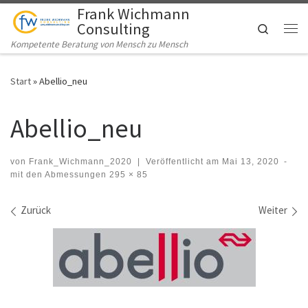
Frank Wichmann
Zum Inhalt springen
Consulting
Search
Me
Kompetente Beratung von Mensch zu Mensch
Start
»
Abellio_neu
Abellio_neu
von
Frank_Wichmann_2020
|
Veröffentlicht am
Mai 13, 2020
-
mit den Abmessungen
295 × 85
Bilder Navigation
Zurück
Weiter